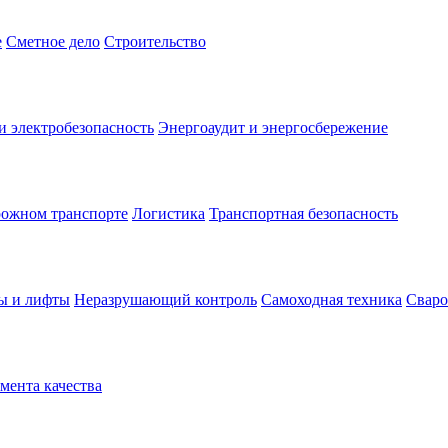
е
Сметное дело
Строительство
и электробезопасность
Энергоаудит и энергосбережение
рожном транспорте
Логистика
Транспортная безопасность
ы и лифты
Неразрушающий контроль
Самоходная техника
Сваро
ента качества