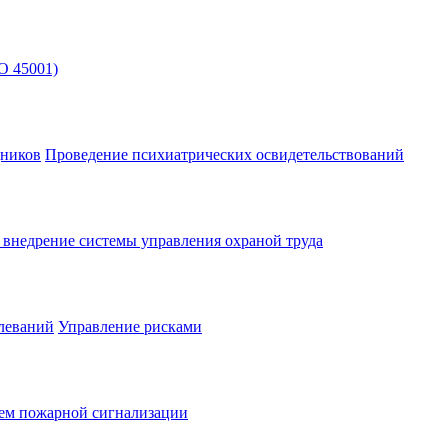
O 45001)
дников
Проведение психиатрических освидетельствований
и внедрение системы управления охраной труда
леваний
Управление рисками
тем пожарной сигнализации