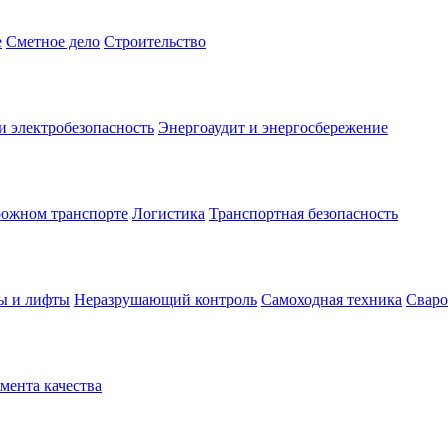
е
Сметное дело
Строительство
и электробезопасность
Энергоаудит и энергосбережение
рожном транспорте
Логистика
Транспортная безопасность
ы и лифты
Неразрушающий контроль
Самоходная техника
Сваро
ента качества