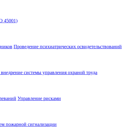
O 45001)
дников
Проведение психиатрических освидетельствований
и внедрение системы управления охраной труда
леваний
Управление рисками
тем пожарной сигнализации