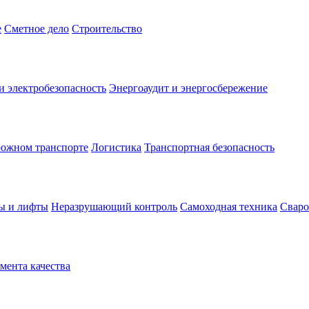
е
Сметное дело
Строительство
и электробезопасность
Энергоаудит и энергосбережение
рожном транспорте
Логистика
Транспортная безопасность
ы и лифты
Неразрушающий контроль
Самоходная техника
Сваро
ента качества