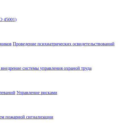
O 45001)
дников
Проведение психиатрических освидетельствований
и внедрение системы управления охраной труда
леваний
Управление рисками
тем пожарной сигнализации